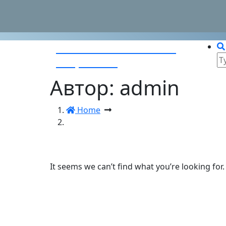
Работа и вакансии в
Перейти
к
Астрахани
содержимому
Автор: admin
Home
It seems we can’t find what you’re looking for